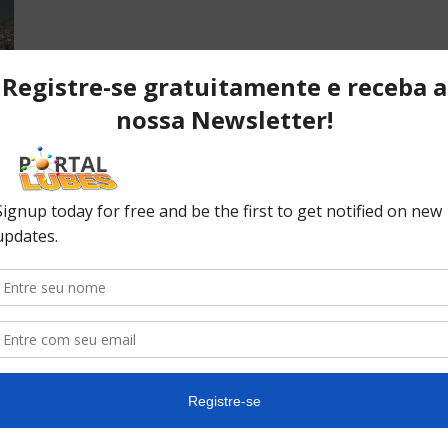
de
POPULAR POSTS
P
ão
Desvendando os segredos dos
T
anéis do pistão que resultam em
C
desempenho...
C
No
ão
10 causas da queda de pressão
do óleo do seu carro
In