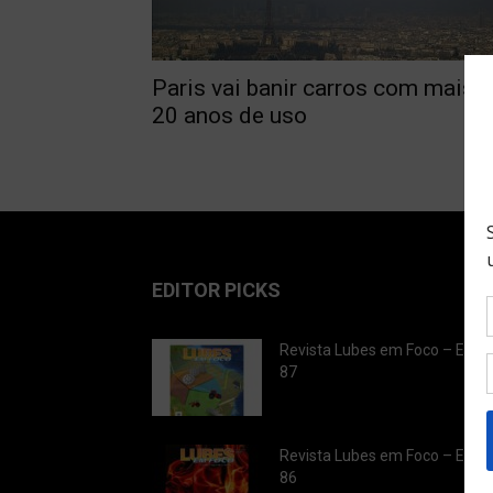
Paris vai banir carros com mais 
20 anos de uso
EDITOR PICKS
Revista Lubes em Foco – Ediç
87
Revista Lubes em Foco – Ediç
86