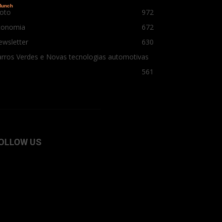
oto
972
conomia
672
ewsletter
630
rros Verdes e Novas tecnologias automotivas
561
OLLOW US