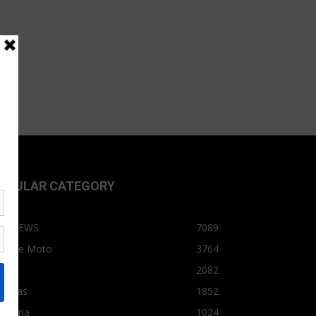
OPULAR CATEGORY
OPNEWS
7089
arro e Moto
3764
arro
2082
tícias
1852
dústria
1024