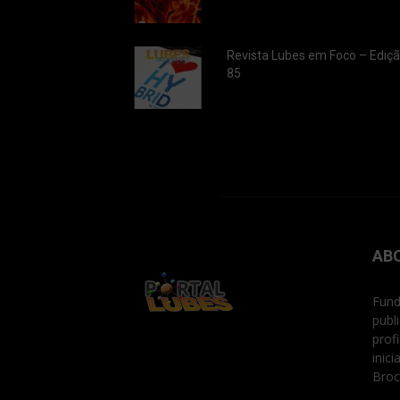
Revista Lubes em Foco – Ediç
85
AB
Fund
publ
prof
inic
Broc