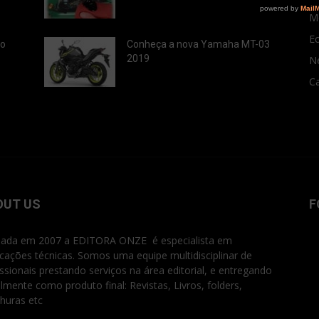
M
E
ão
Conheça a nova Yamaha MT-03
2019
N
Ca
OUT US
F
ada em 2007 a EDITORA ONZE é especialista em
icações técnicas. Somos uma equipe multidisciplinar de
issionais prestando serviços na área editorial, e entregando
ialmente como produto final: Revistas, Livros, folders,
huras etc