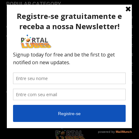
POPULAR CATEGORY
TOPNEWS
7089
Carro e Moto
3764
Carro
2082
Notícias
1852
Indústria
1024
Moto
972
Economia
672
Newsletter
630
Carros Verdes e Novas tecnologias automotivas
561