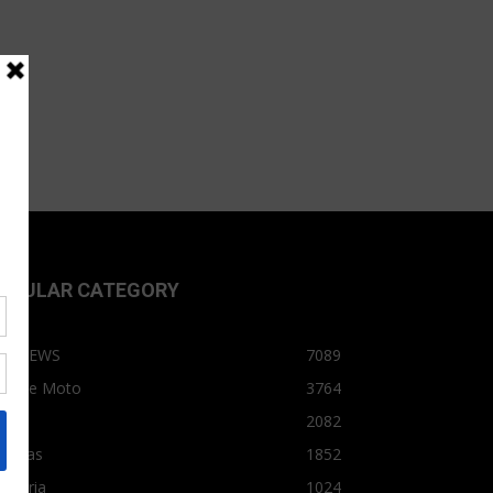
OPULAR CATEGORY
OPNEWS
7089
arro e Moto
3764
arro
2082
tícias
1852
dústria
1024