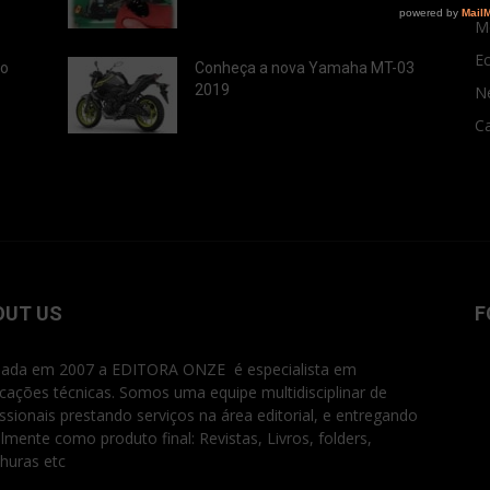
M
E
ão
Conheça a nova Yamaha MT-03
2019
N
Ca
OUT US
F
ada em 2007 a EDITORA ONZE é especialista em
icações técnicas. Somos uma equipe multidisciplinar de
issionais prestando serviços na área editorial, e entregando
ialmente como produto final: Revistas, Livros, folders,
huras etc