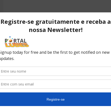
POPULAR POSTS
P
ão
Desvendando os segredos dos
T
anéis do pistão que resultam em
C
desempenho...
C
No
ão
10 causas da queda de pressão
do óleo do seu carro
In