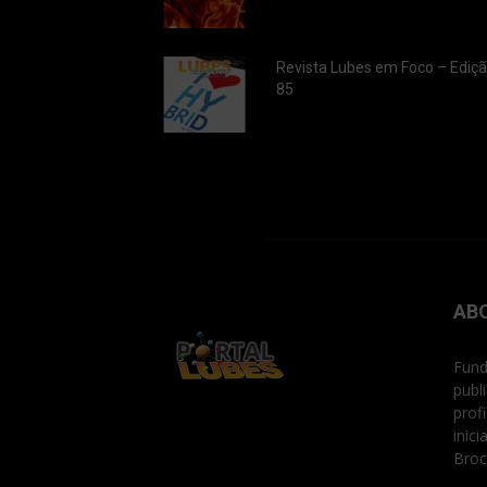
Revista Lubes em Foco – Ediç
85
AB
Fund
publ
prof
inic
Broc