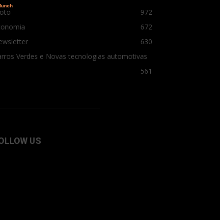
oto
972
conomia
672
ewsletter
630
rros Verdes e Novas tecnologias automotivas
561
OLLOW US