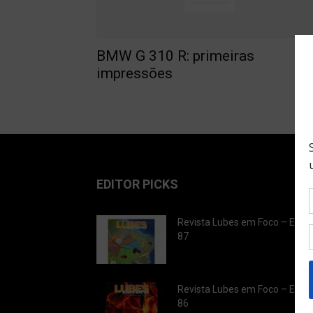
BMW G 310 R: primeiras
impressões
EDITOR PICKS
Revista Lubes em Foco – Ediç
87
Revista Lubes em Foco – Ediç
86