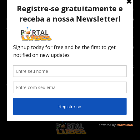
TOPNEWS
7089
Carro e Moto
3764
Carro
2082
Notícias
1852
Indústria
1024
Moto
972
Economia
672
Newsletter
630
Carros Verdes e Novas tecnologias automotivas
561