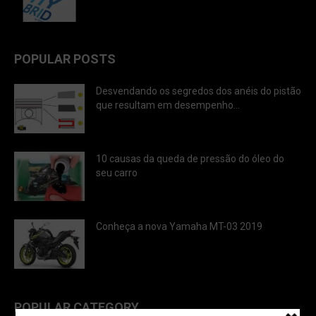
POPULAR POSTS
Desvendando os segredos dos anéis do pistão
que resultam em desempenho...
10 causas da queda de pressão do óleo do
seu carro
Conheça a nova Yamaha MT-03 2019
POPULAR CATEGORY