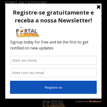
POPULAR CATEGORY
TOPNEWS
7089
Carro e Moto
3764
Carro
2082
Notícias
1852
Indústria
1024
Moto
972
Economia
672
Newsletter
630
Carros Verdes e Novas tecnologias automotivas
561