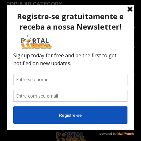
POPULAR CATEGORY
TOPNEWS
7089
Carro e Moto
3764
Carro
2082
Notícias
1852
Indústria
1024
Moto
972
Economia
672
Newsletter
630
Carros Verdes e Novas tecnologias automotivas
561