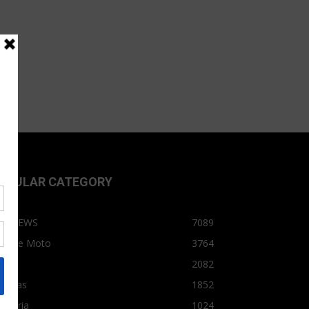
OPULAR CATEGORY
OPNEWS
7089
arro e Moto
3764
arro
2082
tícias
1852
dústria
1024