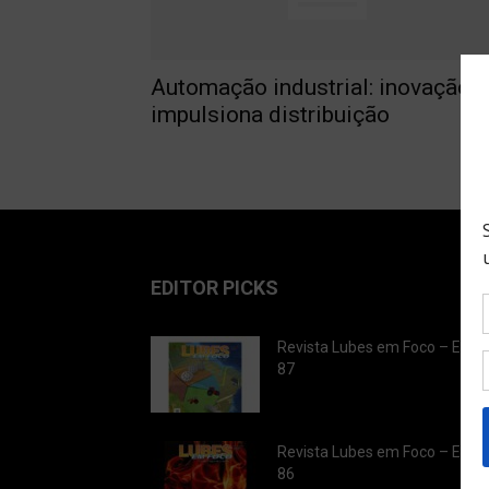
Automação industrial: inovação
impulsiona distribuição
EDITOR PICKS
Revista Lubes em Foco – Ediç
87
Revista Lubes em Foco – Ediç
86