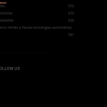
oto
972
conomia
672
ewsletter
630
rros Verdes e Novas tecnologias automotivas
561
OLLOW US