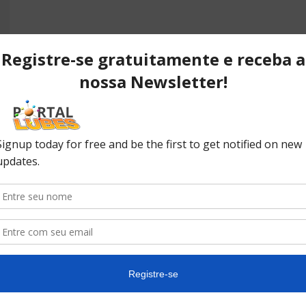
POPULAR POSTS
P
ão
Desvendando os segredos dos
T
anéis do pistão que resultam em
C
desempenho...
C
No
ão
10 causas da queda de pressão
do óleo do seu carro
In