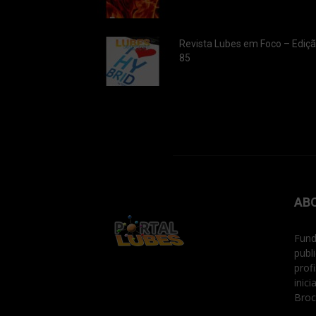
Revista Lubes em Foco – Ediç
85
AB
Fund
publ
prof
inic
Broc