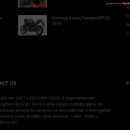
M
E
ão
Conheça a nova Yamaha MT-03
2019
N
Ca
OUT US
F
ada em 2007 a EDITORA ONZE é especialista em
icações técnicas. Somos uma equipe multidisciplinar de
issionais prestando serviços na área editorial, e entregando
ialmente como produto final: Revistas, Livros, folders,
huras etc