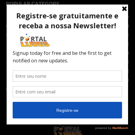
POPULAR CATEGORY
TOPNEWS
7089
Carro e Moto
3764
Carro
2082
Notícias
1852
Indústria
1024
Moto
972
Economia
672
Newsletter
630
Carros Verdes e Novas tecnologias automotivas
561