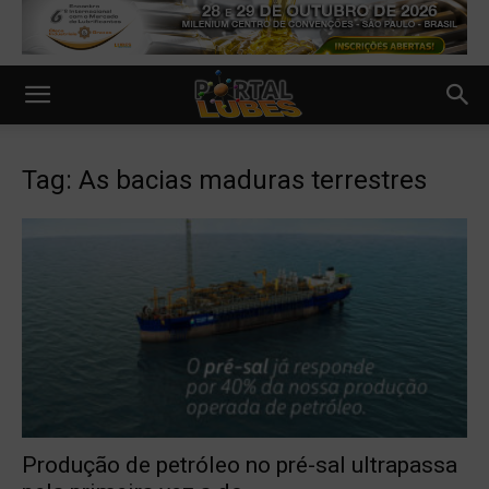
Tag: As bacias maduras terrestres
Produção de petróleo no pré-sal ultrapassa