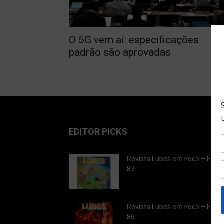
O 5G vem aí: especificações
padrão são aprovadas
EDITOR PICKS
Revista Lubes em Foco – Ediç
87
Revista Lubes em Foco – Ediç
86