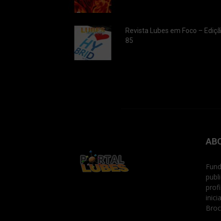
Revista Lubes em Foco – Ediç
85
AB
Fund
publ
prof
inic
Broc