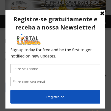
Notícias
API avanza hacia la
certificación de la categoría
PC-12 HDEO en 2027
14/04/2026
46