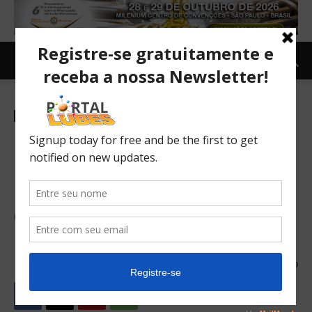
Newsletter-es
Colaboración entre el ICL,
Lwart y el Instituto Jogue
Limpo refuerza la lucha
contra el mercado ilegal de
lubricantes
14/04/2026
19