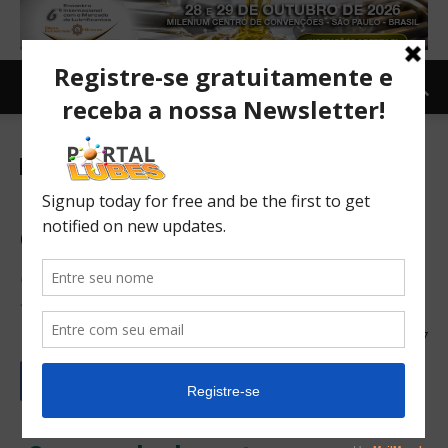
Carro e Moto
Moto
TOPNEWS
Motos reagem em março
com 82,9 mil unidades
Média diária de vendas teria subido com chegada da linha
2017/2017 à rede
05/04/2017
2327