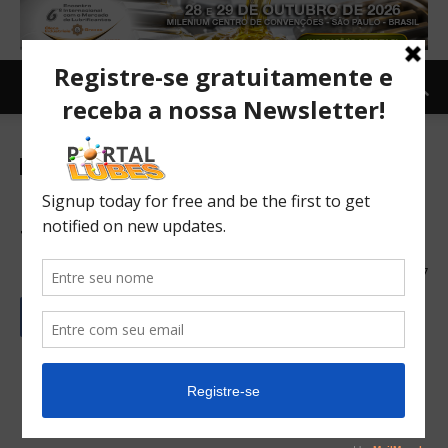
Newsletter
Básicos e aditivos
Mercado
Internacional
TOPNEWS
Richful adia projetos de
fabricação e pesquisa
17/01/2024
377
Português
Español/Castellano
English