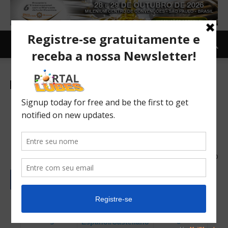
Mercado
Internacional
Newsletter
TOPNEWS
Preços dos óleos básicos de
grupo I descolam dos grupos
II e III
30/11/2021
2920
English
Português
Español/Castellano