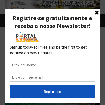
Revista Lubes em Foco
SMS
TOPNEWS
Cultura de Segurança em
Tempo de Pandemia
28/07/2020
988