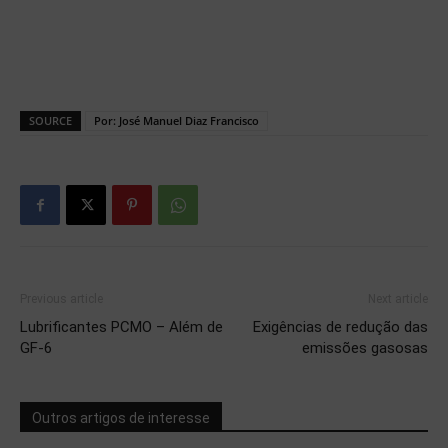
SOURCE
Por: José Manuel Diaz Francisco
Previous article
Next article
Lubrificantes PCMO – Além de
Exigências de redução das
GF-6
emissões gasosas
Outros artigos de interesse