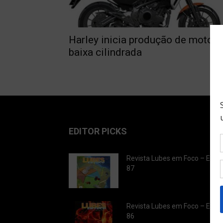
Harley inicia produção de moto d
baixa cilindrada
EDITOR PICKS
Revista Lubes em Foco – Ediç
87
Revista Lubes em Foco – Ediç
86