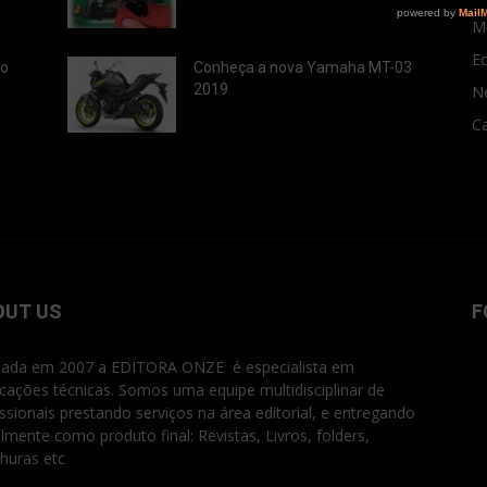
M
E
ão
Conheça a nova Yamaha MT-03
2019
N
Ca
OUT US
F
ada em 2007 a EDITORA ONZE é especialista em
icações técnicas. Somos uma equipe multidisciplinar de
issionais prestando serviços na área editorial, e entregando
ialmente como produto final: Revistas, Livros, folders,
huras etc