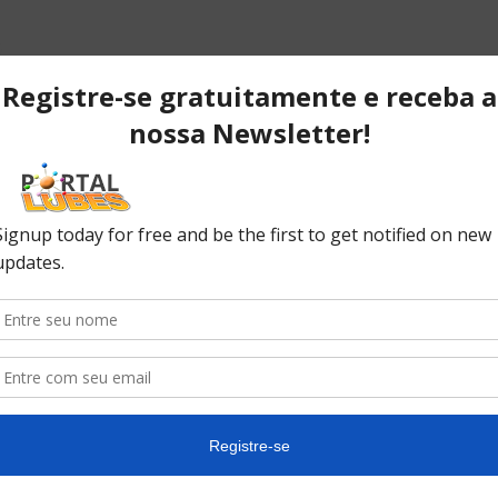
e
POPULAR POSTS
P
ão
Desvendando os segredos dos
T
anéis do pistão que resultam em
C
desempenho...
C
No
ão
10 causas da queda de pressão
do óleo do seu carro
In