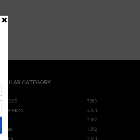
OPULAR CATEGORY
OPNEWS
7089
arro e Moto
3764
arro
2082
tícias
1852
dústria
1024