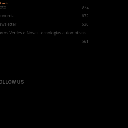
oto
972
conomia
672
ewsletter
630
rros Verdes e Novas tecnologias automotivas
561
OLLOW US