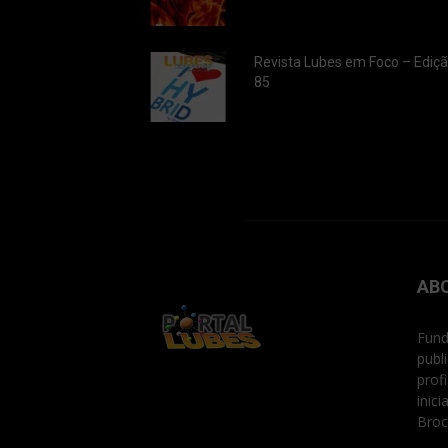
Revista Lubes em Foco – Ediç
85
AB
Fund
publ
prof
inic
Broc