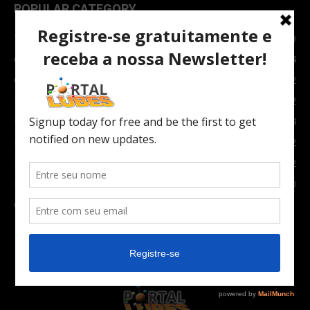
POPULAR CATEGORY
TOPNEWS
7089
Carro e Moto
3764
Carro
2082
Notícias
1852
Indústria
1024
Moto
972
Economia
672
Newsletter
630
Carros Verdes e Novas tecnologias automotivas
561