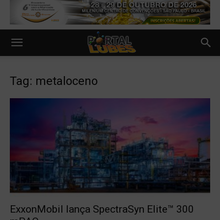
Tag: metaloceno
ExxonMobil lança SpectraSyn Elite™ 300