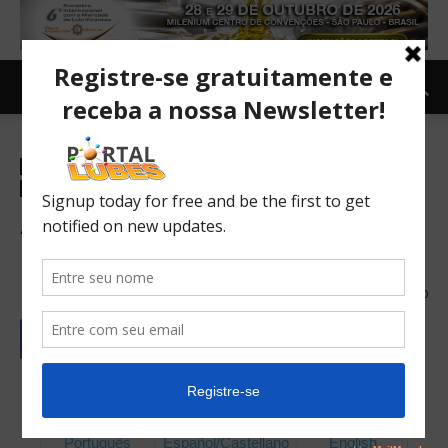
Revista Lube em Foco on-line
Revista lubes - Lista por edicao
Revista Lubes em Foco
Revista Lubes Portugues
TOPNEWS
Análise de óleos em uso –
Parte 2
26/09/2023
400
Português
Español/Castellano
English