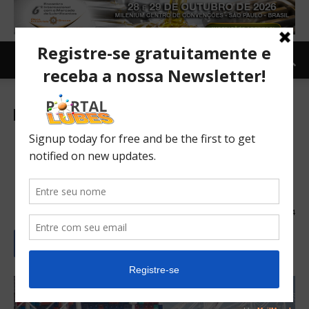
Mercado
Internacional
TOPNEWS
Crise e problemas na
logística de abastecimento
nos EUA
15/06/2021
1294