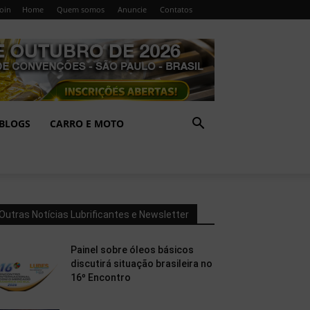
Join
Home
Quem somos
Anuncie
Contatos
BLOGS
CARRO E MOTO
Outras Notícias Lubrificantes e Newsletter
Painel sobre óleos básicos
discutirá situação brasileira no
16º Encontro