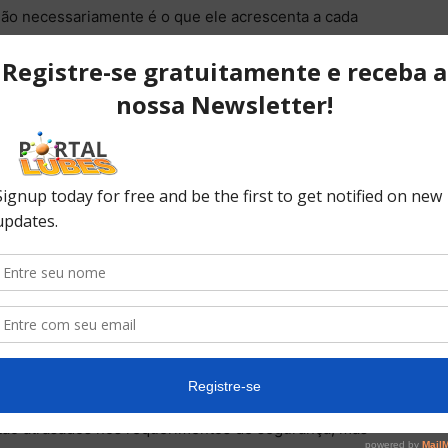
o necessariamente é o que ele acrescenta a cada
lo no veículo. Em outras palavras, o de fazê-lo
olvimento que isso exige. Mas boa parte dos modelos
ndo da marca) já o receberam no exterior, o que
simples (e barato).
is
itens já deveriam estar presentes nos veículos desde
ar pela boa vontade de uma marca para demonstrar
 região começassem a exigir as provas do LatinNCAP
ercados.”
sso ao nível de segurança que cada modelo oferece.
as e seu controle apropriado, é bom o consumidor
l veículo que ele queira comprar”, disse Furas.
tão atrasados nos requerimentos de segurança, mas