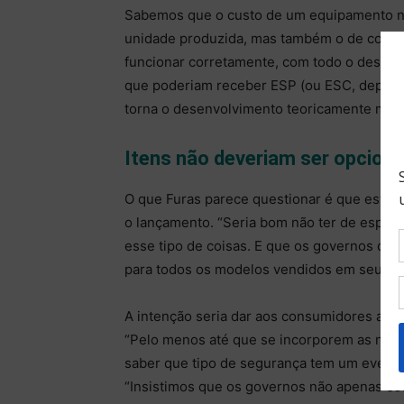
Sabemos que o custo de um equipamento nã
unidade produzida, mas também o de colocá-
funcionar corretamente, com todo o desenv
que poderiam receber ESP (ou ESC, depende
torna o desenvolvimento teoricamente mais 
Itens não deveriam ser opciona
O que Furas parece questionar é que estes 
o lançamento. “Seria bom não ter de esper
esse tipo de coisas. E que os governos da
para todos os modelos vendidos em seus m
A intenção seria dar aos consumidores ace
“Pelo menos até que se incorporem as norm
saber que tipo de segurança tem um eventua
“Insistimos que os governos não apenas es