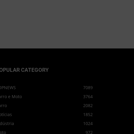
OPULAR CATEGORY
OPNEWS
7089
arro e Moto
3764
arro
2082
tícias
1852
dústria
1024
oto
972