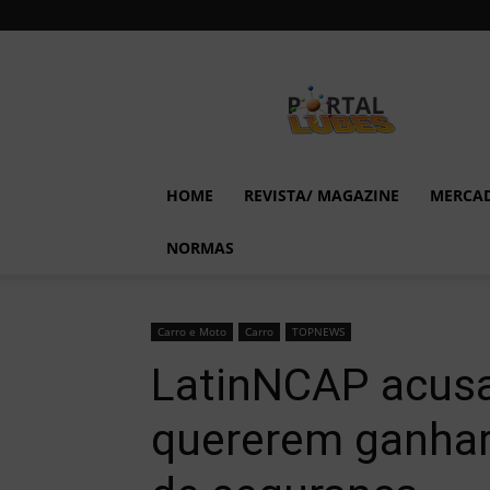
Lubes
em
Foco
HOME
REVISTA/ MAGAZINE
MERCA
NORMAS
Carro e Moto
Carro
TOPNEWS
LatinNCAP acusa
quererem ganhar