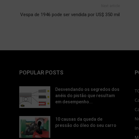
Next article
Vespa de 1946 pode ser vendida por US$ 350 mil
POPULAR POSTS
P
Desvendando os segredos dos
T
anéis do pistão que resultam
C
em desempenho...
C
No
10 causas da queda de
pressão do óleo do seu carro
In
M