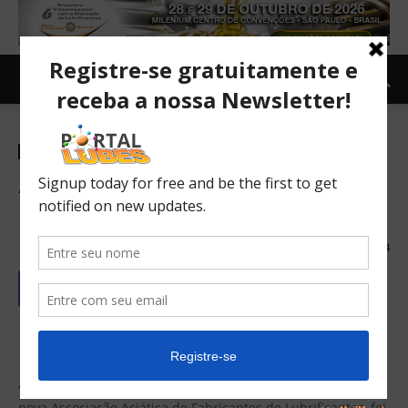
Mercado
Internacional
não classificado
Newsletter
TOPNEWS
ALMA nasce com apoio da
indústria asiática
15/03/2017
134
A ALMA (Asian Lubricants Manufacturers Association), a
nova Associação Asiática de Fabricantes de Lubrificantes, foi