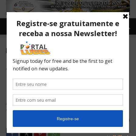
Indústria
Parceria com fornecedores:
Você confiaria seu estoque
ao fornecedor?
Temos atualmente alguns modelos de relacionamento com
fornecedores nos quais o mesmo tem alguma interação
com o estoque da empresa cliente, a saber:
22/02/2017
155