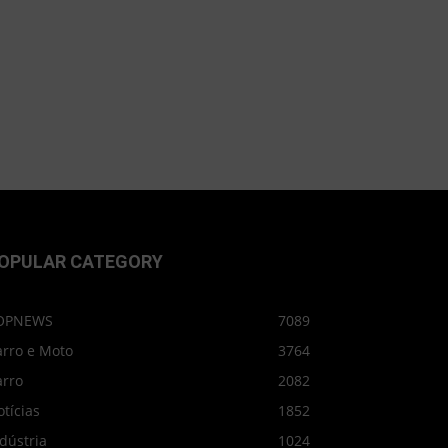
OPULAR CATEGORY
OPNEWS
7089
arro e Moto
3764
arro
2082
tícias
1852
dústria
1024