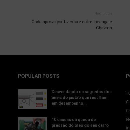
Next article
Cade aprova joint venture entre Ipiranga e
Chevron
POPULAR POSTS
P
Desvendando os segredos dos
T
anéis do pistão que resultam
C
em desempenho...
C
No
10 causas da queda de
pressão do óleo do seu carro
In