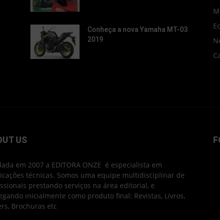
M
E
Conheça a nova Yamaha MT-03
2019
N
C
OUT US
F
ada em 2007 a EDITORA ONZE é especialista em
icações técnicas. Somos uma equipe multidisciplinar de
issionais prestando serviços na área editorial, e
egando inicialmente como produto final: Revistas, Livros,
ers, Brochuras etc