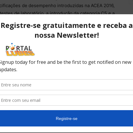
ecificações de desempenho introduzidas na ACEA 2016,
estes de laboratório, a introdução da categoria C5 e a
 de correspondências anteriores para certos testes.
ndústria
icantes a cumprir as novas exigências da ACEA 2016, a
a da Edição 20, incluindo: ordenamento de seções
senvolvimento de lubrificantes, definições mais claras
 envolvidas no desenvolvimento, novas secções para
ria, uma reestruturação mais lógica dos apêndices com
RA agrupadas e exemplos adicionais.
um alinhamento mais próximo com o Código de Práticas
stema Europeu de Gestão do Lubrificante de Motor
pendente.