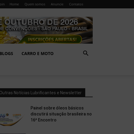
Join
Home
Quem somos
Anuncie
Contatos
BLOGS
CARRO E MOTO
Outras Notícias Lubrificantes e Newsletter
Painel sobre óleos básicos
discutirá situação brasileira no
16º Encontro