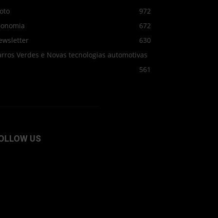
oto
972
conomia
672
ewsletter
630
arros Verdes e Novas tecnologias automotivas
561
OLLOW US