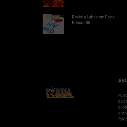
Revista Lubes em Foco –
Edição 85
AB
Fund
publ
prof
entr
fold