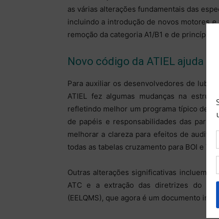
as várias alterações fundamentais das esp
incluindo a introdução de novos motores e t
remoção da categoria A1/B1 e de princípios
Novo código da ATIEL ajuda a i
Para auxiliar os desenvolvedores de lubrif
ATIEL fez algumas mudanças na estrutur
refletindo melhor um programa típico de de
de papéis e responsabilidades das partes
melhorar a clareza para efeitos de audito
todas as tabelas cruzamento para BOI e VG
Outras alterações significativas incluem 
ATC e a extração das diretrizes do Si
(EELQMS), que agora é um documento inde