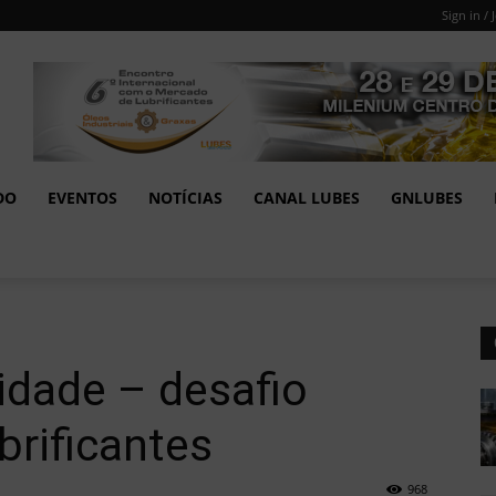
Sign in / 
DO
EVENTOS
NOTÍCIAS
CANAL LUBES
GNLUBES
idade – desafio
brificantes
968