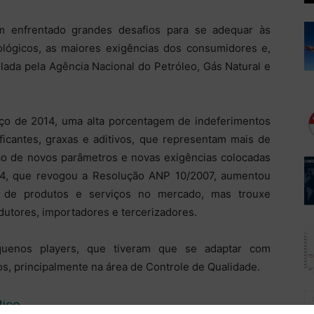
em enfrentado grandes desafios para se adequar às
lógicos, as maiores exigências dos consumidores e,
olada pela Agência Nacional do Petróleo, Gás Natural e
o de 2014, uma alta porcentagem de indeferimentos
ificantes, graxas e aditivos, que representam mais de
ão de novos parâmetros e novas exigências colocadas
14, que revogou a Resolução ANP 10/2007, aumentou
e de produtos e serviços no mercado, mas trouxe
utores, importadores e tercerizadores.
quenos players, que tiveram que se adaptar com
, principalmente na área de Controle de Qualidade.
tico