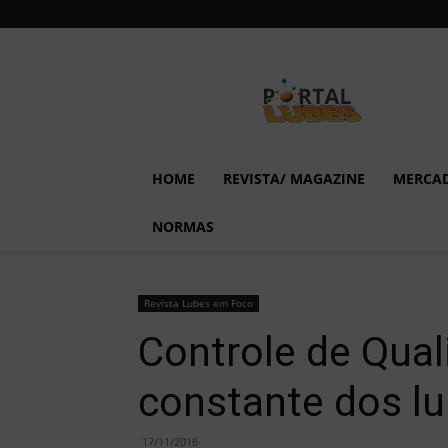
Lubes
em
Foco
HOME
REVISTA/ MAGAZINE
MERCA
NORMAS
Revista Lubes em Foco
Controle de Qual
constante dos lu
17/11/2016