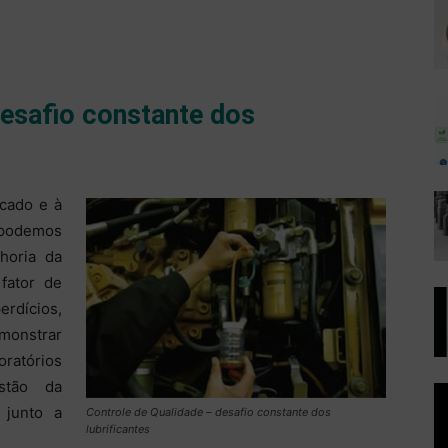
desafio constante dos
cado e à
 podemos
horia da
fator de
erdícios,
emonstrar
oratórios
stão da
 junto a
Controle de Qualidade – desafio constante dos
lubrificantes