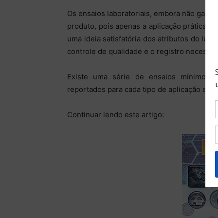
Os ensaios laboratoriais, embora não gara
produto, pois apenas a aplicação prática 
uma ideia satisfatória dos atributos do lubr
controle de qualidade e o registro necessár
Existe uma série de ensaios mínimos 
reportados para cada tipo de aplicação espe
Continuar lendo este artigo: