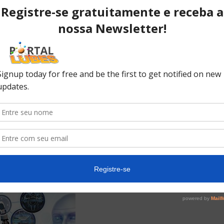
ntam de forma inequívoca o desempenho satisfatório do
demonstra o pleno funcionamento do óleo, permitem ter
ificante e, portanto, são de extrema importância para o
io junto à ANP.
que são requeridos e devem ser obrigatoriamente
cifica.