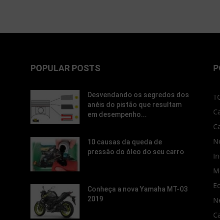
POPULAR POSTS
P
Desvendando os segredos dos
T
anéis do pistão que resultam
C
em desempenho...
C
No
10 causas da queda de
pressão do óleo do seu carro
In
M
E
Conheça a nova Yamaha MT-03
2019
N
C