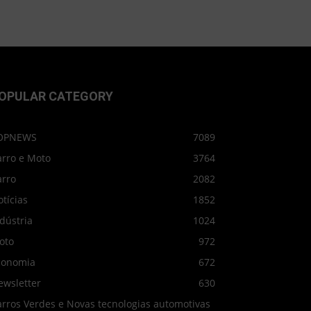
OPULAR CATEGORY
OPNEWS
7089
arro e Moto
3764
arro
2082
tícias
1852
dústria
1024
oto
972
conomia
672
ewsletter
630
arros Verdes e Novas tecnologias automotivas