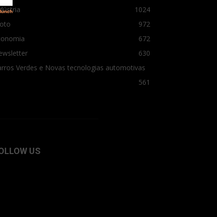
dústria
1024
oto
972
conomia
672
ewsletter
630
rros Verdes e Novas tecnologias automotivas
561
OLLOW US