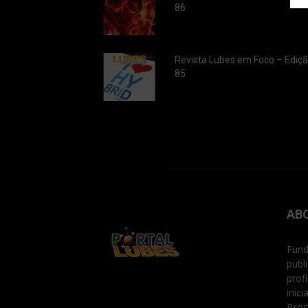
86
Revista Lubes em Foco – Ediç
85
AB
Fund
publ
prof
inic
Broc