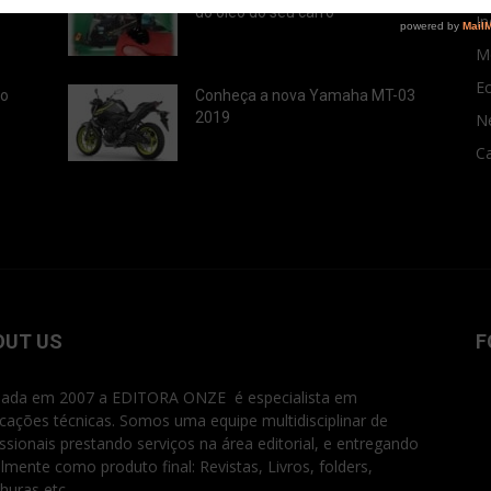
do óleo do seu carro
In
M
E
ão
Conheça a nova Yamaha MT-03
2019
N
Ca
OUT US
F
ada em 2007 a EDITORA ONZE é especialista em
icações técnicas. Somos uma equipe multidisciplinar de
issionais prestando serviços na área editorial, e entregando
ialmente como produto final: Revistas, Livros, folders,
huras etc