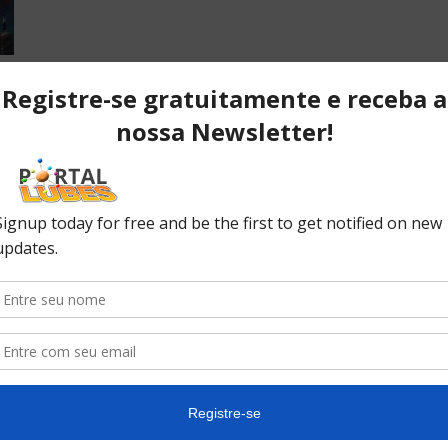
s
.
POPULAR POSTS
P
ão
Desvendando os segredos dos
T
anéis do pistão que resultam em
C
desempenho...
C
No
ão
10 causas da queda de pressão