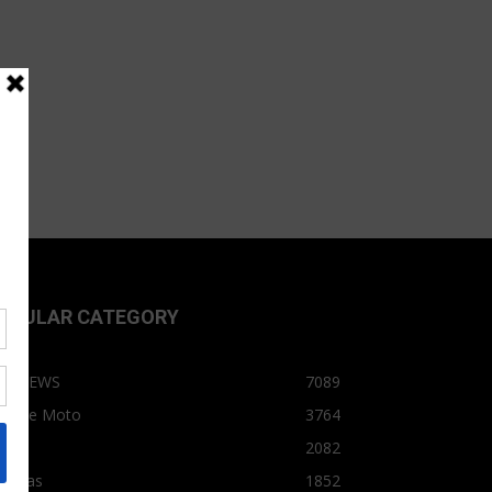
OPULAR CATEGORY
OPNEWS
7089
arro e Moto
3764
arro
2082
tícias
1852