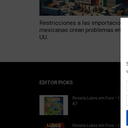
Restricciones a las importacione
mexicanas crean problemas en EE
UU.
EDITOR PICKS
Revista Lubes em Foco – Ediç
87
Revista Lubes em Foco – Ediç