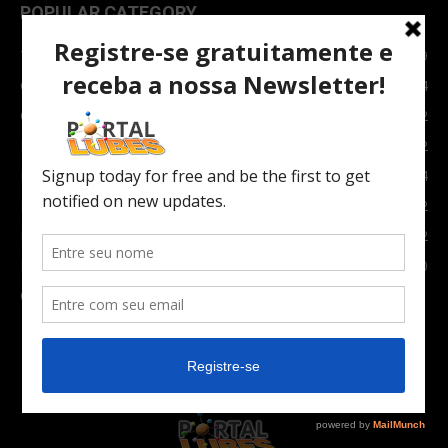
POPULAR CATEGORY
TOPNEWS
7089
Carro e Moto
3764
Carro
2082
Notícias
1852
Indústria
1024
Moto
972
Economia
672
Newsletter
630
Carros Verdes e Novas tecnologias automotivas
561