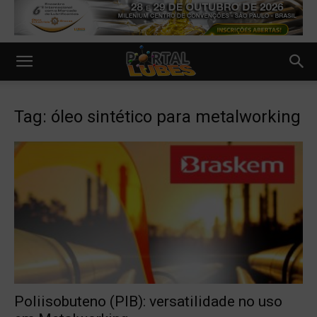
Tag: óleo sintético para metalworking
Poliisobuteno (PIB): versatilidade no uso