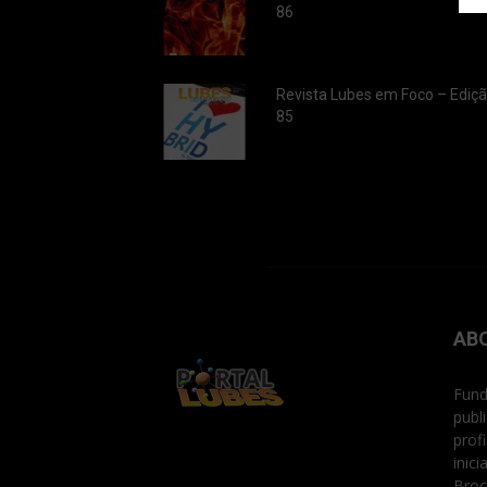
86
Revista Lubes em Foco – Ediç
85
AB
Fund
publ
prof
inic
Broc