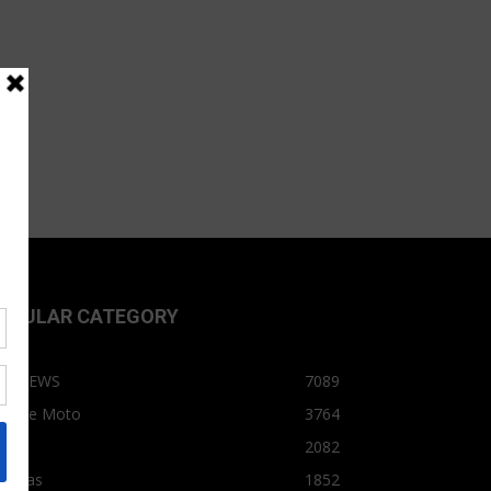
OPULAR CATEGORY
OPNEWS
7089
arro e Moto
3764
arro
2082
tícias
1852