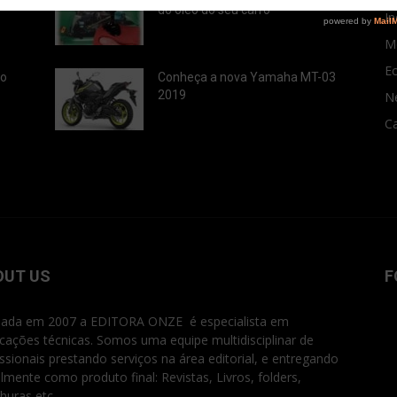
do óleo do seu carro
In
M
E
ão
Conheça a nova Yamaha MT-03
2019
N
Ca
OUT US
F
ada em 2007 a EDITORA ONZE é especialista em
icações técnicas. Somos uma equipe multidisciplinar de
issionais prestando serviços na área editorial, e entregando
ialmente como produto final: Revistas, Livros, folders,
huras etc