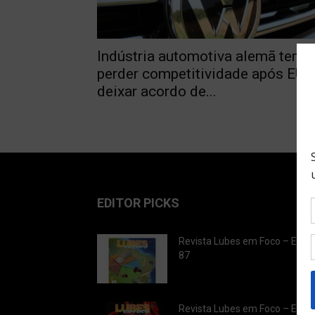
Indústria automotiva alemã teme
perder competitividade após EUA
deixar acordo de...
EDITOR PICKS
Revista Lubes em Foco – Ediç
87
Revista Lubes em Foco – Ediç