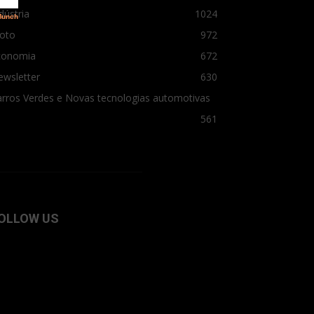
dústria
1024
oto
972
conomia
672
ewsletter
630
rros Verdes e Novas tecnologias automotivas
561
OLLOW US