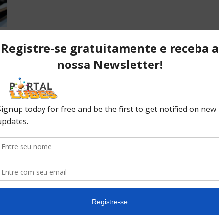
POPULAR POSTS
P
ão
Desvendando os segredos dos
T
anéis do pistão que resultam em
C
desempenho...
C
No
ão
10 causas da queda de pressão