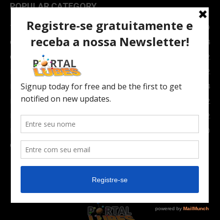
POPULAR CATEGORY
TOPNEWS
7089
Carro e Moto
3764
Carro
2082
Notícias
1852
Indústria
1024
Moto
972
Economia
672
Newsletter
630
Carros Verdes e Novas tecnologias automotivas
561