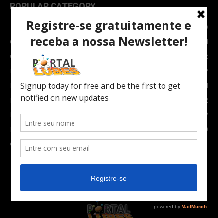
POPULAR CATEGORY
TOPNEWS
7089
Carro e Moto
3764
Carro
2082
Notícias
1852
Indústria
1024
Moto
972
Economia
672
Newsletter
630
Carros Verdes e Novas tecnologias automotivas
561