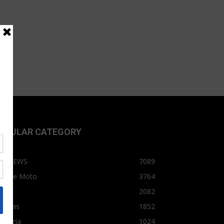
OPULAR CATEGORY
OPNEWS
7089
arro e Moto
3764
arro
2082
tícias
1852
dústria
1024