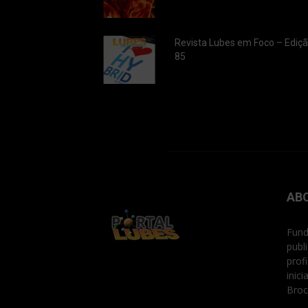
Revista Lubes em Foco – Ediç
85
AB
Fund
publ
prof
inic
Broc