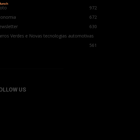
oto
972
conomia
672
ewsletter
630
rros Verdes e Novas tecnologias automotivas
561
OLLOW US