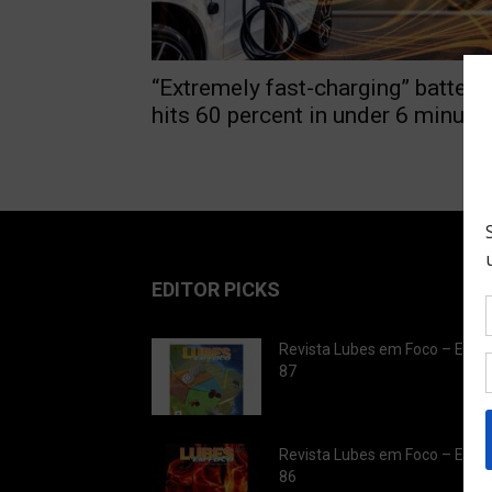
“Extremely fast-charging” battery
hits 60 percent in under 6 minute
EDITOR PICKS
Revista Lubes em Foco – Ediç
87
Revista Lubes em Foco – Ediç
86