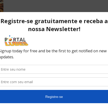
s
POPULAR POSTS
P
ão
Desvendando os segredos dos
T
anéis do pistão que resultam em
C
desempenho...
C
No
ão
10 causas da queda de pressão
do óleo do seu carro
In