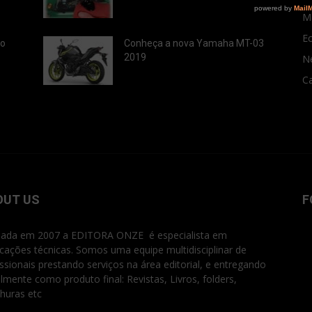
M
E
ão
Conheça a nova Yamaha MT-03
2019
N
Ca
OUT US
F
ada em 2007 a EDITORA ONZE é especialista em
icações técnicas. Somos uma equipe multidisciplinar de
issionais prestando serviços na área editorial, e entregando
ialmente como produto final: Revistas, Livros, folders,
huras etc