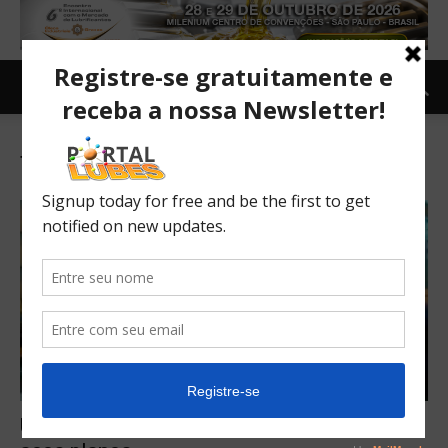
Tag: Exigências de conteúdo local
Usiminas vislumbra cenário promissor para