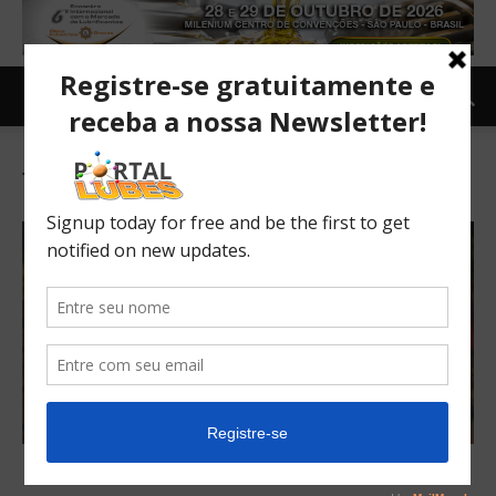
Tag: Dongfeng-Honda
Honda HR-V elétrico chega ao mercado