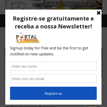
Tag: Automotive market
Automotive market surprises in February