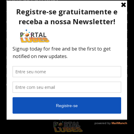
TOPNEWS
7089
Carro e Moto
3764
Carro
2082
Notícias
1852
Indústria
1024
Moto
972
Economia
672
Newsletter
630
Carros Verdes e Novas tecnologias automotivas
561