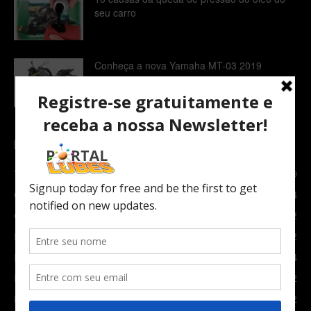
seu carro
Conheça a nova Yamaha MT-03 2019
POPULAR CATEGORY
TOPNEWS
7089
Carro e Moto
3764
Carro
2082
Notícias
1852
Indústria
1024
Moto
972
Economia
672