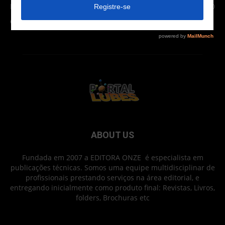
Newsletter
630
Carros Verdes e Novas tecnologias automotivas
561
ABOUT US
Fundada em 2007 a EDITORA ONZE é especialista em
publicações técnicas. Somos uma equipe multidisciplinar de
profissionais prestando serviços na área editorial, e
entregando inicialmente como produto final: Revistas, Livros,
folders, Brochuras etc