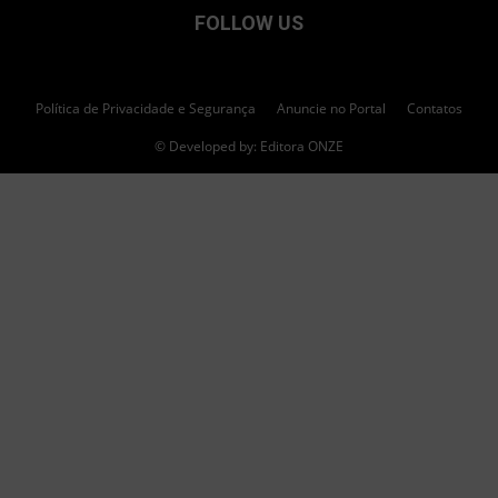
FOLLOW US
Política de Privacidade e Segurança
Anuncie no Portal
Contatos
© Developed by: Editora ONZE