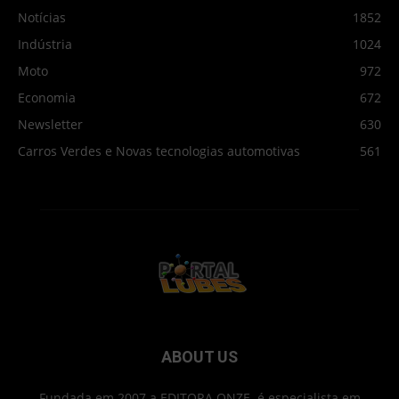
Notícias
1852
Indústria
1024
Moto
972
Economia
672
Newsletter
630
Carros Verdes e Novas tecnologias automotivas
561
ABOUT US
Fundada em 2007 a EDITORA ONZE é especialista em