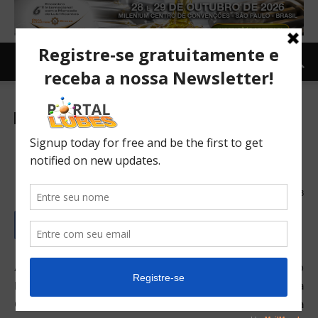
Newsletter
Básicos e aditivos
Mercado
Internacional
Rerrefino produz básicos do
Grupo III
14/12/2016
523
A rerrefinadora americana Avista Oil está fabricando óleo
básico API Grupo III em sua fábrica em Peachtree City, na
Geórgia, com um volume de um quarto de sua