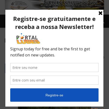
Carro e Moto
Carro
O futuro do automóvel
21/12/2016
940
Automóveis e o “seculo de
ouro”