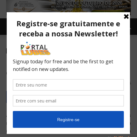
Newsletter
Lubrificantes
China e Índia: diferentes
destinos para o óleo usado
02/08/2016
656
A China e a Índia são os segundo e terceiro maiores
mercados de lubrificantes, mas lidam com o seu óleo
usado de forma diferente. A India queima como