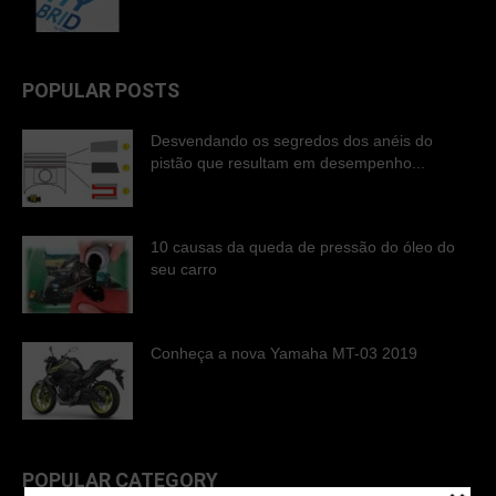
POPULAR POSTS
Desvendando os segredos dos anéis do
pistão que resultam em desempenho...
10 causas da queda de pressão do óleo do
seu carro
Conheça a nova Yamaha MT-03 2019
POPULAR CATEGORY