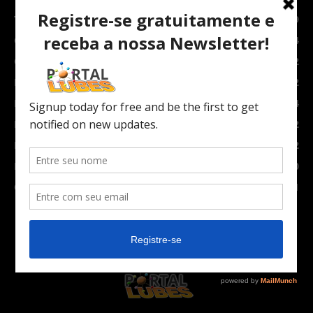
TOPNEWS
7089
Carro e Moto
3764
Carro
2082
Notícias
1852
Indústria
1024
Moto
972
Economia
672
Newsletter
630
Carros Verdes e Novas tecnologias automotivas
561