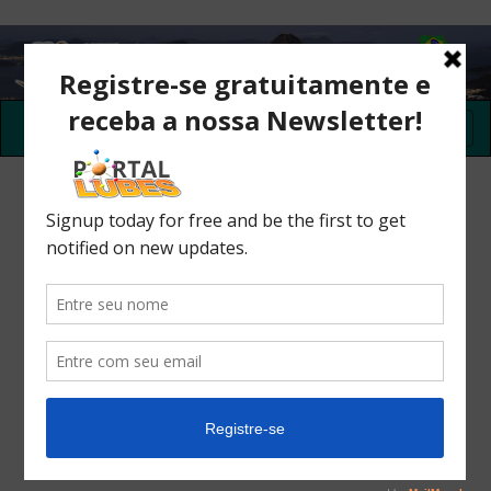
Register here
up to May 31st, 2022 ---> US$ 550.00
from June 1st, 2022 until July 7th, 2022 ---> US$ 650,00
After completing the registration form you will
be sent to the event payment page.
Registration Closed