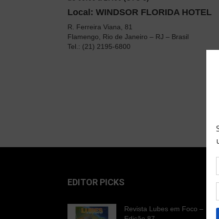
Local: WINDSOR FLORIDA HOTEL
R. Ferreira Viana, 81
Flamengo, Rio de Janeiro – RJ – Brasil
Tel.: (21) 2195-6800
EDITOR PICKS
Revista Lubes em Foco –
Edição 87