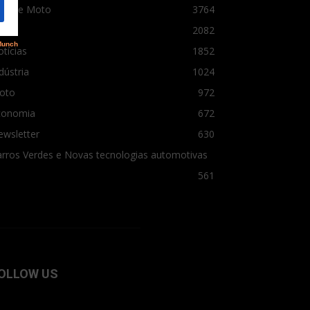
arro e Moto
3764
arro
2082
tícias
1852
dústria
1024
oto
972
conomia
672
ewsletter
630
rros Verdes e Novas tecnologias automotivas
561
OLLOW US