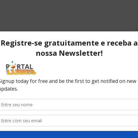
Finalizar la compra
POPULAR POSTS
P
Desvendando os segredos dos
T
anéis do pistão que resultam em