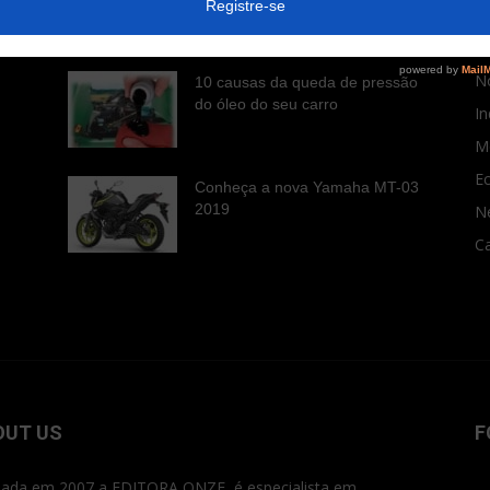
C
desempenho...
C
No
10 causas da queda de pressão
do óleo do seu carro
In
M
E
Conheça a nova Yamaha MT-03
2019
N
Ca
OUT US
F
ada em 2007 a EDITORA ONZE é especialista em