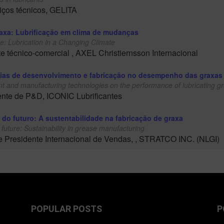
iços técnicos, GELITA
raxa: Lubrificação em clima de mudanças
e: Lubrication in a Changing Climate
te técnico-comercial , AXEL Christiernsson Internacional
ias de desenvolvimento e fabricação no desempenho das graxas l
t and manufacturing technologies on the performance of lubricating g
ente de P&D, ICONIC Lubrificantes
do futuro: A sustentabilidade na fabricação de graxa
 future: Sustainability in grease manufacturing
ce Presidente Internacional de Vendas, , STRATCO INC. (NLGI)
POPULAR POSTS
P