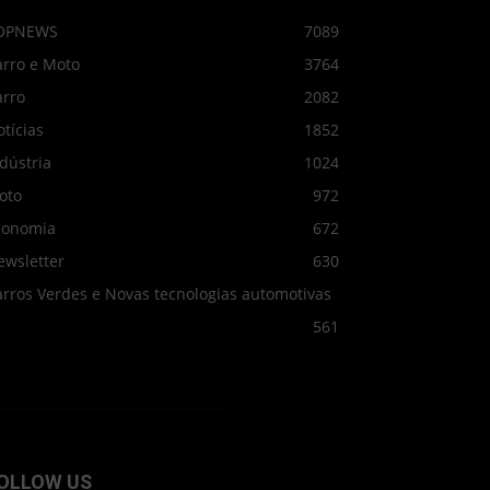
OPNEWS
7089
arro e Moto
3764
arro
2082
tícias
1852
dústria
1024
oto
972
conomia
672
ewsletter
630
arros Verdes e Novas tecnologias automotivas
561
OLLOW US