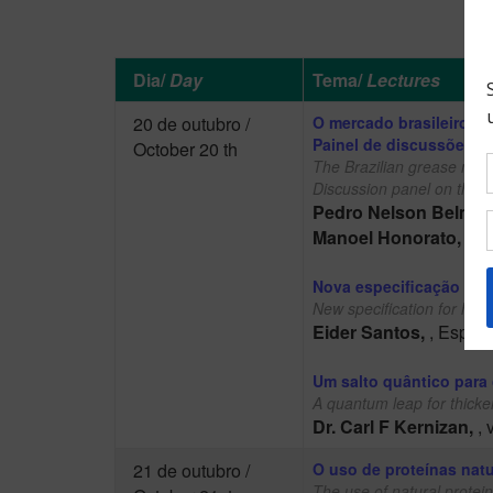
Dia/
Day
Tema/
Lectures
20 de outubro /
O mercado brasileiro d
Painel de discussões s
October 20 th
The Brazilian grease mark
Discussion panel on the g
Pedro Nelson Belmir
Manoel Honorato,
, D
Nova especificação par
New specification for hi
Eider Santos,
, Espec
Um salto quântico para
A quantum leap for thicke
Dr. Carl F Kernizan,
,
21 de outubro /
O uso de proteínas natu
The use of natural protein