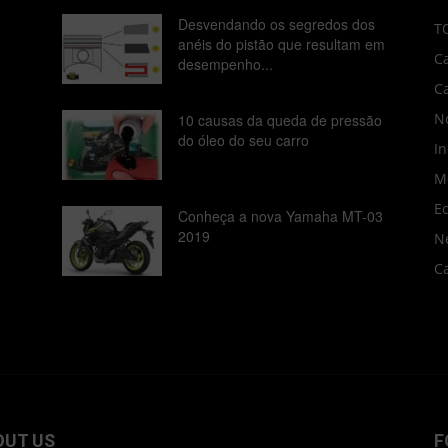
Desvendando os segredos dos
T
anéis do pistão que resultam em
C
desempenho...
C
No
10 causas da queda de pressão
do óleo do seu carro
In
M
E
Conheça a nova Yamaha MT-03
2019
N
C
OUT US
F