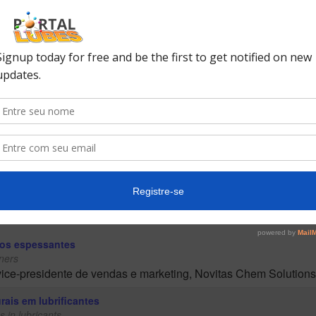
2021 Presentations
e graxas: números e aspectos importantes
obre o segmento de graxas no Brasil.
et: important figures and aspects
rease segment in Brazil.
o,
Editor, Revista Lubes em Foco
iretor, Honorato Consultoria
a graxas multiuso de alta performance (HPM)
gh performance multipurpose greases (HPM)
ialista de Produtos, LUBRIZOL
 os espessantes
ners
 vice-presidente de vendas e marketing, Novitas Chem Solution
rais em lubrificantes
s in lubricants