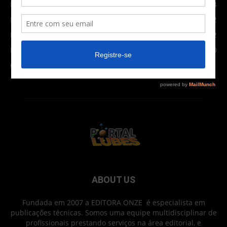
Indústria
1024
Moto
972
Economia
672
Newsletter
630
Carros Verdes e Novas tecnologias automotivas
561
ABOUT US
Fundada em 2007 a EDITORA ONZE é especialista em
publicações técnicas. Somos uma equipe multidisciplinar de
profissionais prestando serviços na área editorial, e