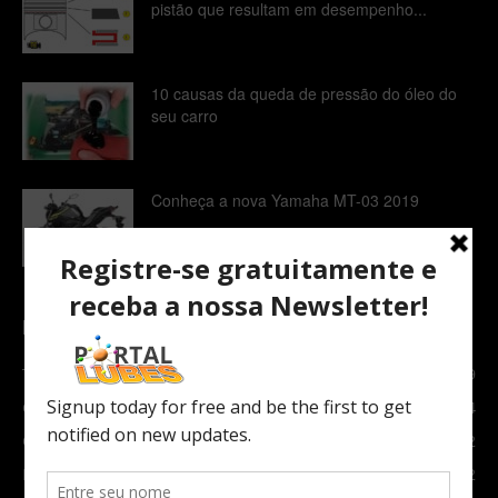
pistão que resultam em desempenho...
10 causas da queda de pressão do óleo do
seu carro
Conheça a nova Yamaha MT-03 2019
POPULAR CATEGORY
TOPNEWS
7089
Carro e Moto
3764
Carro
2082
Notícias
1852