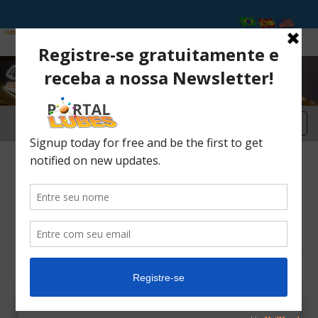
Conferencias Internacionales de 2024
Sistema de programación de
reuniones
Este sistema solo está habilitado para personas que
estén registradas y con pago aprobado en el
Encuentro con el Mercado de Aceites Industriales y
Grasas 2024. Complete el siguiente formulario con
el correo electrónico que utilizó para registrarse.