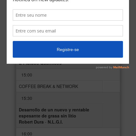
Aplicaciones de aceites base en la fabricación
de grasas, con un enfoque en productos de
alta viscosidad
Colby Goggans
- Ingeniero Técnico de Aceites
Básicos -
ERGON
14:30
El futuro de las Biograsas
Marcos Garcia
- CEO
- NANO STAR – Materiais
& Fluídos Quânticos
15:00
COFFEE BREAK & NETWORK
15:30
Desarrollo de un nuevo y rentable
espesante de grasa sin litio
Robert Dura
-
N.L.G.I.
16:00