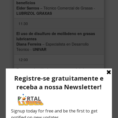
beneficios
Eider Santos
– Técnico Comercial de Grasas -
LUBRIZOL GRAXAS
11:30
El uso de disulfuro de molibdeno en grasas
lubricantes
Diana Ferreira
– Especialista en Desarrollo
Técnico -
UNIVAR
12:00
Envases de plástico para grasas lubricantes
Ericsson Silveira
- Consultor Técnico –
8
EMBALAGENS
12:30
ALMUERZO Y NETWORK
14:00